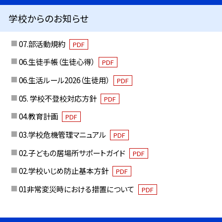
学校からのお知らせ
07.部活動規約
PDF
06.生徒手帳（生徒心得）
PDF
06.生活ルール2026（生徒用）
PDF
05. 学校不登校対応方針
PDF
04.教育計画
PDF
03.学校危機管理マニュアル
PDF
02.子どもの居場所サポートガイド
PDF
02.学校いじめ防止基本方針
PDF
01非常変災時における措置について
PDF