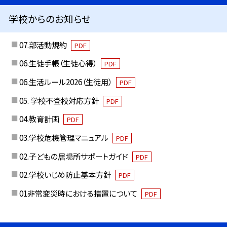
学校からのお知らせ
07.部活動規約
PDF
06.生徒手帳（生徒心得）
PDF
06.生活ルール2026（生徒用）
PDF
05. 学校不登校対応方針
PDF
04.教育計画
PDF
03.学校危機管理マニュアル
PDF
02.子どもの居場所サポートガイド
PDF
02.学校いじめ防止基本方針
PDF
01非常変災時における措置について
PDF