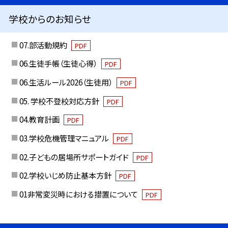
学校からのお知らせ
07.部活動規約
PDF
06.生徒手帳（生徒心得）
PDF
06.生活ルール2026（生徒用）
PDF
05. 学校不登校対応方針
PDF
04.教育計画
PDF
03.学校危機管理マニュアル
PDF
02.子どもの居場所サポートガイド
PDF
02.学校いじめ防止基本方針
PDF
01非常変災時における措置について
PDF