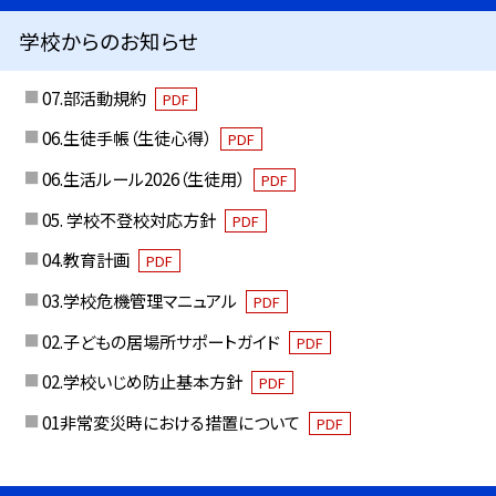
学校からのお知らせ
07.部活動規約
PDF
06.生徒手帳（生徒心得）
PDF
06.生活ルール2026（生徒用）
PDF
05. 学校不登校対応方針
PDF
04.教育計画
PDF
03.学校危機管理マニュアル
PDF
02.子どもの居場所サポートガイド
PDF
02.学校いじめ防止基本方針
PDF
01非常変災時における措置について
PDF