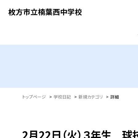
枚方市立楠葉西中学校
トップページ
>
学校日記
>
新規カテゴリ
>
詳細
2月22日（火）３年生 球