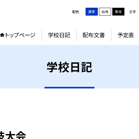
配色
通常
白地
黒地
文字
トップページ
学校日記
配布文書
予定表
学校日記
技大会