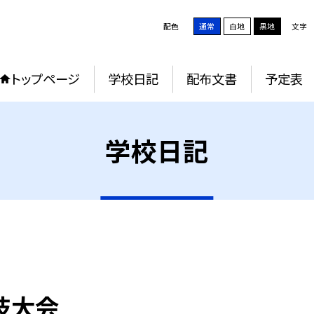
配色
通常
白地
黒地
文字
トップページ
学校日記
配布文書
予定表
学校日記
技大会