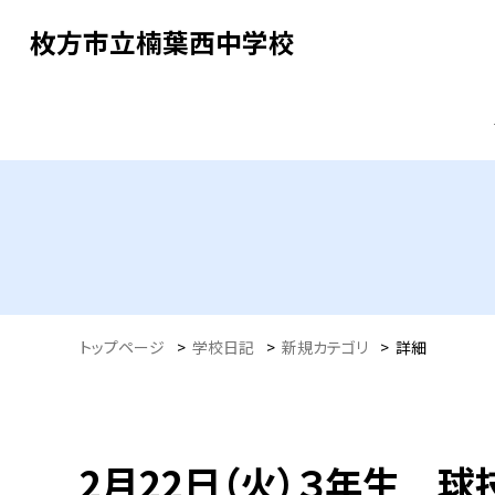
枚方市立楠葉西中学校
トップページ
>
学校日記
>
新規カテゴリ
>
詳細
2月22日（火）３年生 球