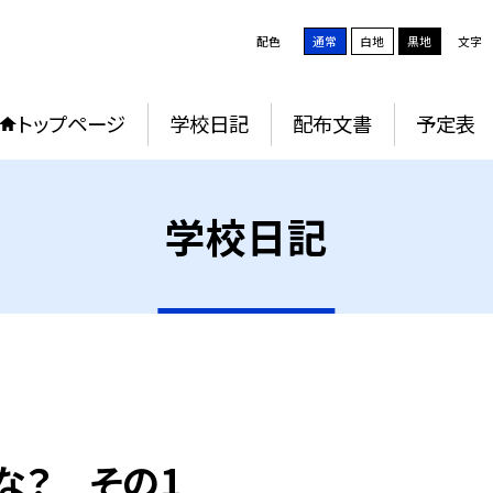
配色
通常
白地
黒地
文字
トップページ
学校日記
配布文書
予定表
学校日記
な？ その1