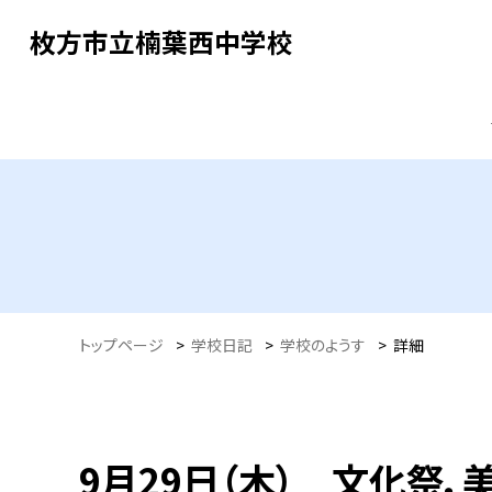
枚方市立楠葉西中学校
トップページ
>
学校日記
>
学校のようす
>
詳細
9月29日（木） 文化祭．