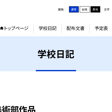
配色
通常
白地
黒地
文字
トップページ
学校日記
配布文書
予定表
学校日記
美術部作品