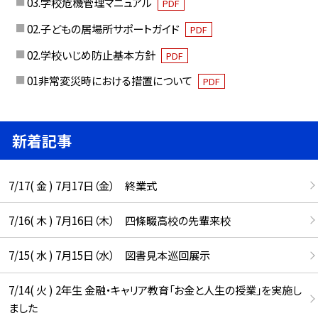
03.学校危機管理マニュアル
PDF
02.子どもの居場所サポートガイド
PDF
02.学校いじめ防止基本方針
PDF
01非常変災時における措置について
PDF
新着記事
7/17( 金 ) 7月17日（金） 終業式
7/16( 木 ) 7月16日（木） 四條畷高校の先輩来校
7/15( 水 ) 7月15日（水） 図書見本巡回展示
7/14( 火 ) 2年生 金融・キャリア教育「お金と人生の授業」を実施し
ました