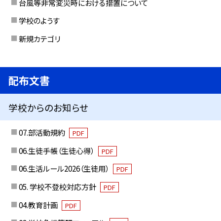
台風等非常変災時における措置について
学校のようす
新規カテゴリ
配布文書
学校からのお知らせ
07.部活動規約
PDF
06.生徒手帳（生徒心得）
PDF
06.生活ルール2026（生徒用）
PDF
05. 学校不登校対応方針
PDF
04.教育計画
PDF