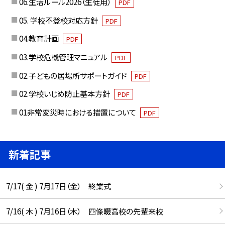
06.生活ルール2026（生徒用）
PDF
05. 学校不登校対応方針
PDF
04.教育計画
PDF
03.学校危機管理マニュアル
PDF
02.子どもの居場所サポートガイド
PDF
02.学校いじめ防止基本方針
PDF
01非常変災時における措置について
PDF
新着記事
7/17( 金 ) 7月17日（金） 終業式
7/16( 木 ) 7月16日（木） 四條畷高校の先輩来校