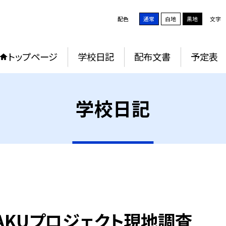
配色
通常
白地
黒地
文字
トップページ
学校日記
配布文書
予定表
学校日記
WAKUプロジェクト現地調査