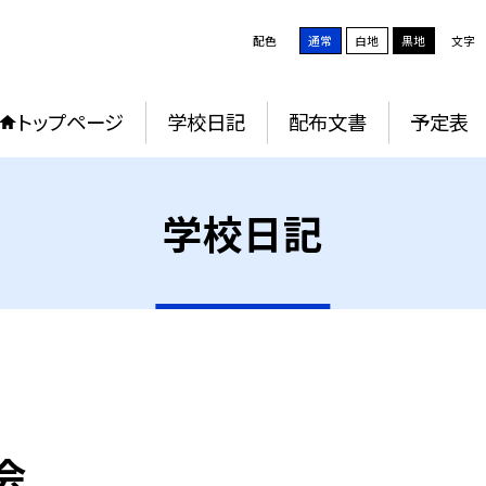
配色
通常
白地
黒地
文字
トップページ
学校日記
配布文書
予定表
学校日記
会