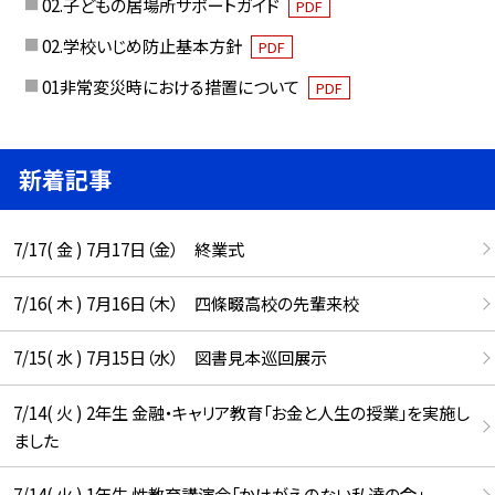
02.子どもの居場所サポートガイド
PDF
02.学校いじめ防止基本方針
PDF
01非常変災時における措置について
PDF
新着記事
7/17( 金 ) 7月17日（金） 終業式
7/16( 木 ) 7月16日（木） 四條畷高校の先輩来校
7/15( 水 ) 7月15日（水） 図書見本巡回展示
7/14( 火 ) 2年生 金融・キャリア教育「お金と人生の授業」を実施し
ました
7/14( 火 ) 1年生 性教育講演会「かけがえのない私達の命」