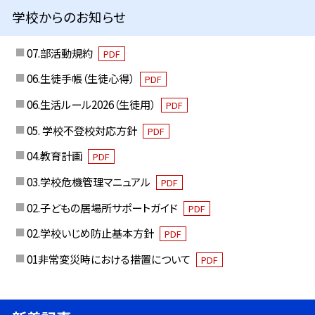
学校からのお知らせ
07.部活動規約
PDF
06.生徒手帳（生徒心得）
PDF
06.生活ルール2026（生徒用）
PDF
05. 学校不登校対応方針
PDF
04.教育計画
PDF
03.学校危機管理マニュアル
PDF
02.子どもの居場所サポートガイド
PDF
02.学校いじめ防止基本方針
PDF
01非常変災時における措置について
PDF