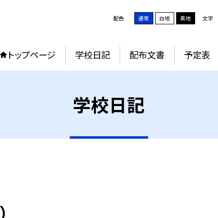
配色
通常
白地
黒地
文字
トップページ
学校日記
配布文書
予定表
学校日記
）