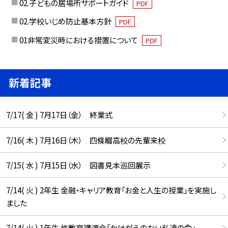
02.子どもの居場所サポートガイド
PDF
02.学校いじめ防止基本方針
PDF
01非常変災時における措置について
PDF
新着記事
7/17( 金 ) 7月17日（金） 終業式
7/16( 木 ) 7月16日（木） 四條畷高校の先輩来校
7/15( 水 ) 7月15日（水） 図書見本巡回展示
7/14( 火 ) 2年生 金融・キャリア教育「お金と人生の授業」を実施し
ました
7/14( 火 ) 1年生 性教育講演会「かけがえのない私達の命」