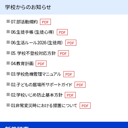
学校からのお知らせ
07.部活動規約
PDF
06.生徒手帳（生徒心得）
PDF
06.生活ルール2026（生徒用）
PDF
05. 学校不登校対応方針
PDF
04.教育計画
PDF
03.学校危機管理マニュアル
PDF
02.子どもの居場所サポートガイド
PDF
02.学校いじめ防止基本方針
PDF
01非常変災時における措置について
PDF