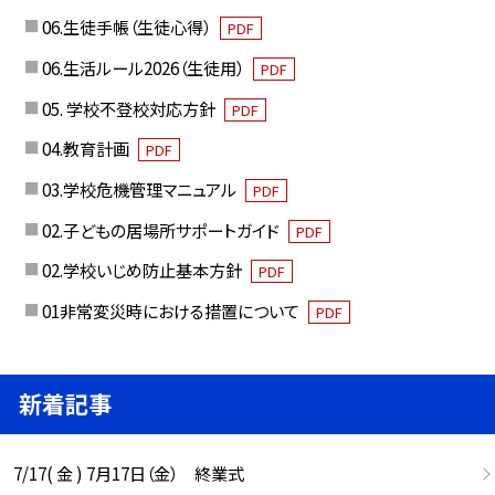
06.生徒手帳（生徒心得）
PDF
06.生活ルール2026（生徒用）
PDF
05. 学校不登校対応方針
PDF
04.教育計画
PDF
03.学校危機管理マニュアル
PDF
02.子どもの居場所サポートガイド
PDF
02.学校いじめ防止基本方針
PDF
01非常変災時における措置について
PDF
新着記事
7/17( 金 ) 7月17日（金） 終業式