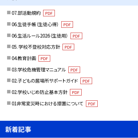
07.部活動規約
PDF
06.生徒手帳（生徒心得）
PDF
06.生活ルール2026（生徒用）
PDF
05. 学校不登校対応方針
PDF
04.教育計画
PDF
03.学校危機管理マニュアル
PDF
02.子どもの居場所サポートガイド
PDF
02.学校いじめ防止基本方針
PDF
01非常変災時における措置について
PDF
新着記事