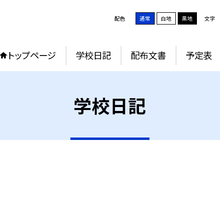
配色
通常
白地
黒地
文字
トップページ
学校日記
配布文書
予定表
学校日記