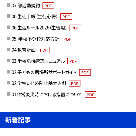
07.部活動規約
PDF
06.生徒手帳（生徒心得）
PDF
06.生活ルール2026（生徒用）
PDF
05. 学校不登校対応方針
PDF
04.教育計画
PDF
03.学校危機管理マニュアル
PDF
02.子どもの居場所サポートガイド
PDF
02.学校いじめ防止基本方針
PDF
01非常変災時における措置について
PDF
新着記事