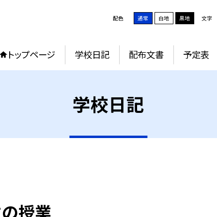
配色
通常
白地
黒地
文字
トップページ
学校日記
配布文書
予定表
学校日記
生の授業