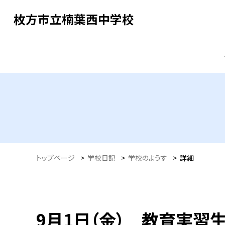
枚方市立楠葉西中学校
トップページ
>
学校日記
>
学校のようす
>
詳細
9月1日（金） 教育実習