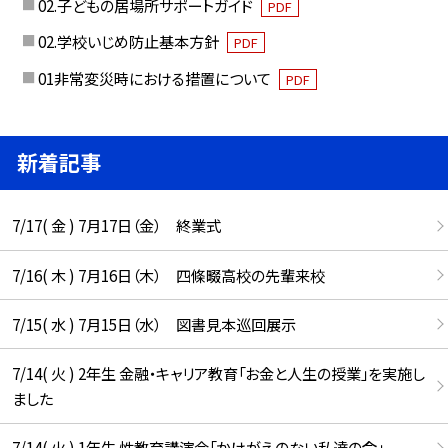
02.子どもの居場所サポートガイド
PDF
02.学校いじめ防止基本方針
PDF
01非常変災時における措置について
PDF
新着記事
7/17( 金 ) 7月17日（金） 終業式
7/16( 木 ) 7月16日（木） 四條畷高校の先輩来校
7/15( 水 ) 7月15日（水） 図書見本巡回展示
7/14( 火 ) 2年生 金融・キャリア教育「お金と人生の授業」を実施し
ました
7/14( 火 ) 1年生 性教育講演会「かけがえのない私達の命」