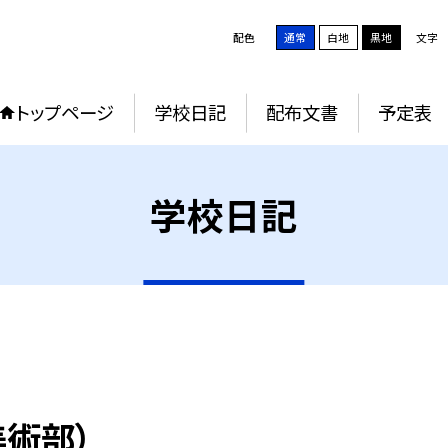
配色
通常
白地
黒地
文字
トップページ
学校日記
配布文書
予定表
学校日記
美術部）