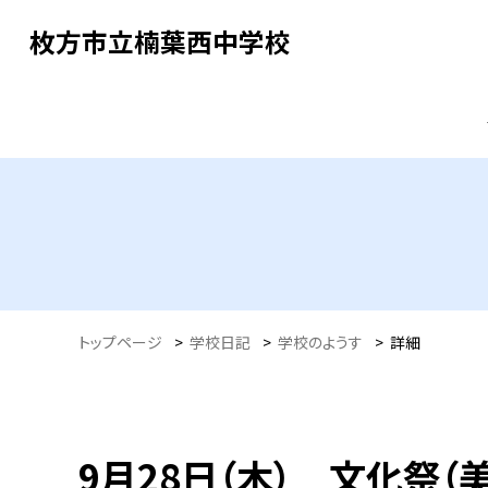
枚方市立楠葉西中学校
トップページ
>
学校日記
>
学校のようす
>
詳細
9月28日（木） 文化祭（