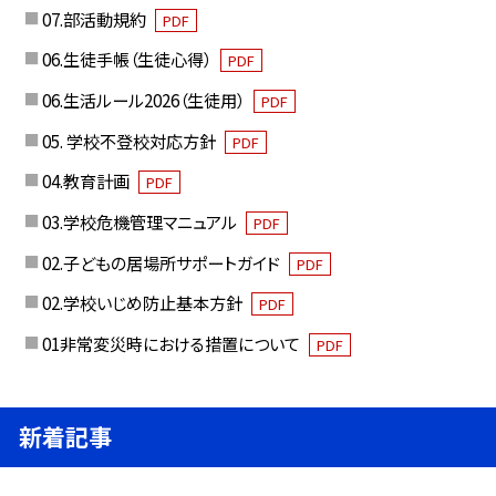
07.部活動規約
PDF
06.生徒手帳（生徒心得）
PDF
06.生活ルール2026（生徒用）
PDF
05. 学校不登校対応方針
PDF
04.教育計画
PDF
03.学校危機管理マニュアル
PDF
02.子どもの居場所サポートガイド
PDF
02.学校いじめ防止基本方針
PDF
01非常変災時における措置について
PDF
新着記事