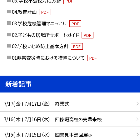
05. 学校不登校対応方針
PDF
04.教育計画
PDF
03.学校危機管理マニュアル
PDF
02.子どもの居場所サポートガイド
PDF
02.学校いじめ防止基本方針
PDF
01非常変災時における措置について
PDF
新着記事
7/17( 金 ) 7月17日（金） 終業式
7/16( 木 ) 7月16日（木） 四條畷高校の先輩来校
7/15( 水 ) 7月15日（水） 図書見本巡回展示