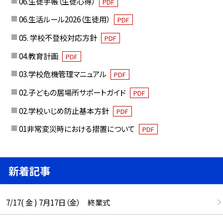
06.生徒手帳（生徒心得）
PDF
06.生活ルール2026（生徒用）
PDF
05. 学校不登校対応方針
PDF
04.教育計画
PDF
03.学校危機管理マニュアル
PDF
02.子どもの居場所サポートガイド
PDF
02.学校いじめ防止基本方針
PDF
01非常変災時における措置について
PDF
新着記事
7/17( 金 ) 7月17日（金） 終業式