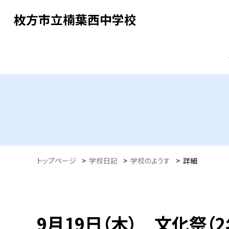
枚方市立楠葉西中学校
トップページ
>
学校日記
>
学校のようす
>
詳細
9月19日（木） 文化祭（2