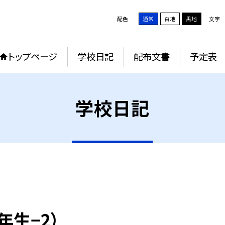
配色
通常
白地
黒地
文字
トップページ
学校日記
配布文書
予定表
学校日記
年生−2）