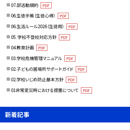
07.部活動規約
PDF
06.生徒手帳（生徒心得）
PDF
06.生活ルール2026（生徒用）
PDF
05. 学校不登校対応方針
PDF
04.教育計画
PDF
03.学校危機管理マニュアル
PDF
02.子どもの居場所サポートガイド
PDF
02.学校いじめ防止基本方針
PDF
01非常変災時における措置について
PDF
新着記事