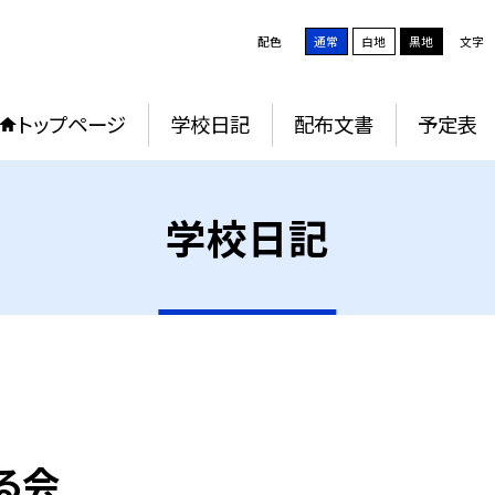
配色
通常
白地
黒地
文字
トップページ
学校日記
配布文書
予定表
学校日記
る会