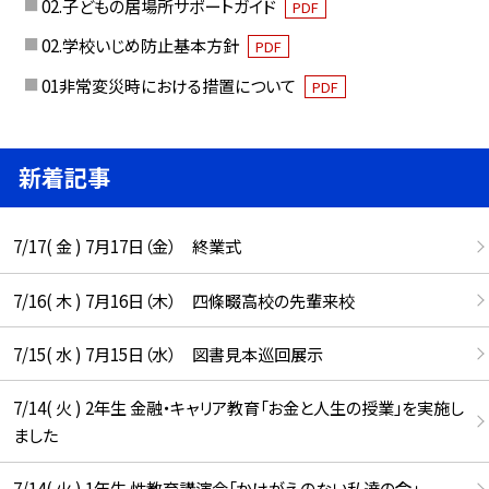
02.子どもの居場所サポートガイド
PDF
02.学校いじめ防止基本方針
PDF
01非常変災時における措置について
PDF
新着記事
7/17( 金 ) 7月17日（金） 終業式
7/16( 木 ) 7月16日（木） 四條畷高校の先輩来校
7/15( 水 ) 7月15日（水） 図書見本巡回展示
7/14( 火 ) 2年生 金融・キャリア教育「お金と人生の授業」を実施し
ました
7/14( 火 ) 1年生 性教育講演会「かけがえのない私達の命」