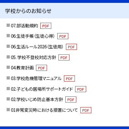
学校からのお知らせ
07.部活動規約
PDF
06.生徒手帳（生徒心得）
PDF
06.生活ルール2026（生徒用）
PDF
05. 学校不登校対応方針
PDF
04.教育計画
PDF
03.学校危機管理マニュアル
PDF
02.子どもの居場所サポートガイド
PDF
02.学校いじめ防止基本方針
PDF
01非常変災時における措置について
PDF