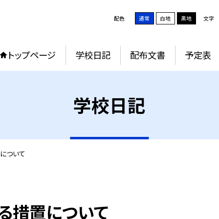
配色
通常
白地
黒地
文字
トップページ
学校日記
配布文書
予定表
学校日記
について
る措置について