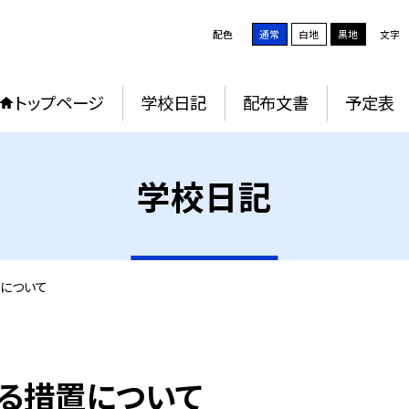
配色
通常
白地
黒地
文字
トップページ
学校日記
配布文書
予定表
学校日記
について
る措置について