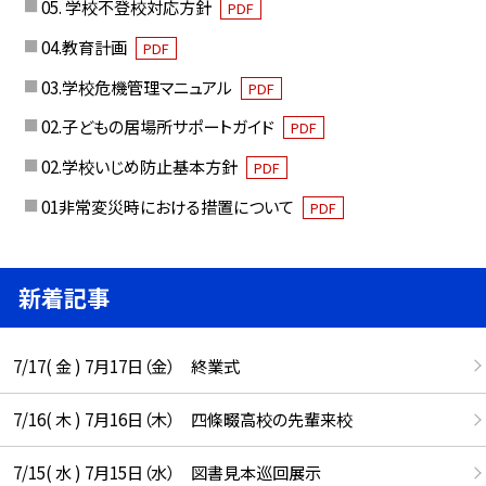
05. 学校不登校対応方針
PDF
04.教育計画
PDF
03.学校危機管理マニュアル
PDF
02.子どもの居場所サポートガイド
PDF
02.学校いじめ防止基本方針
PDF
01非常変災時における措置について
PDF
新着記事
7/17( 金 ) 7月17日（金） 終業式
7/16( 木 ) 7月16日（木） 四條畷高校の先輩来校
7/15( 水 ) 7月15日（水） 図書見本巡回展示