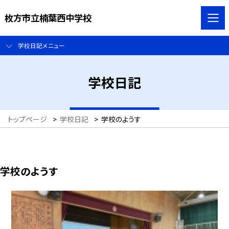
枚方市立楠葉西中学校
学校日記メニュー
学校日記
トップページ
>
学校日記
>
学校のようす
学校のようす