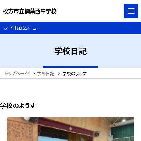
枚方市立楠葉西中学校
学校日記メニュー
学校日記
トップページ
>
学校日記
>
学校のようす
学校のようす