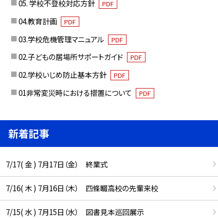
05. 学校不登校対応方針
PDF
04.教育計画
PDF
03.学校危機管理マニュアル
PDF
02.子どもの居場所サポートガイド
PDF
02.学校いじめ防止基本方針
PDF
01非常変災時における措置について
PDF
新着記事
7/17( 金 ) 7月17日（金） 終業式
7/16( 木 ) 7月16日（木） 四條畷高校の先輩来校
7/15( 水 ) 7月15日（水） 図書見本巡回展示