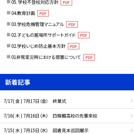
05. 学校不登校対応方針
PDF
04.教育計画
PDF
03.学校危機管理マニュアル
PDF
02.子どもの居場所サポートガイド
PDF
02.学校いじめ防止基本方針
PDF
01非常変災時における措置について
PDF
新着記事
7/17( 金 ) 7月17日（金） 終業式
7/16( 木 ) 7月16日（木） 四條畷高校の先輩来校
7/15( 水 ) 7月15日（水） 図書見本巡回展示