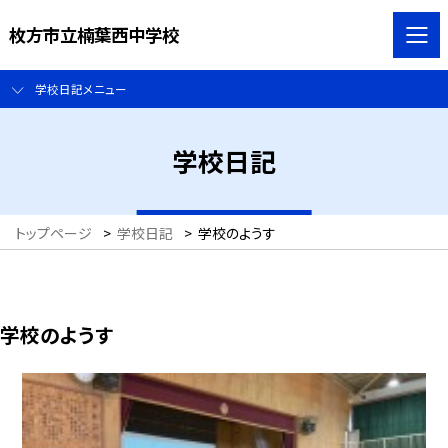
枚方市立楠葉西中学校
学校日記メニュー
学校日記
トップページ
>
学校日記
>
学校のようす
学校のようす