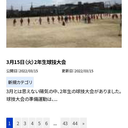
3月15日（火）2年生球技大会
公開日
2022/03/15
更新日
2022/03/15
新規カテゴリ
3月とは思えない陽気の中、2年生の球技大会がありました。
球技大会の準備運動は、...
1
2
3
4
5
6
...
43
44
»