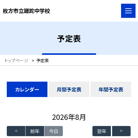
枚方市立蹉跎中学校
予定表
トップページ
>
予定表
カレンダー
月間予定表
年間予定表
2026年8月
前年
今日
翌年