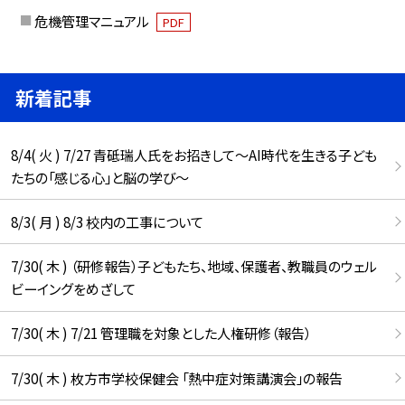
危機管理マニュアル
PDF
新着記事
8/4( 火 ) 7/27 青砥瑞人氏をお招きして〜AI時代を生きる子ども
たちの「感じる心」と脳の学び〜
8/3( 月 ) 8/3 校内の工事について
7/30( 木 ) （研修報告）子どもたち、地域、保護者、教職員のウェル
ビーイングをめざして
7/30( 木 ) 7/21 管理職を対象とした人権研修（報告）
7/30( 木 ) 枚方市学校保健会 「熱中症対策講演会」の報告