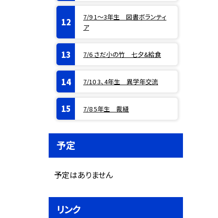
7/9 1〜3年生 図書ボランティ
ア
7/6 さだ小の竹 七夕&給食
7/10 3、4年生 異学年交流
7/8 5年生 裁縫
予定
予定はありません
リンク