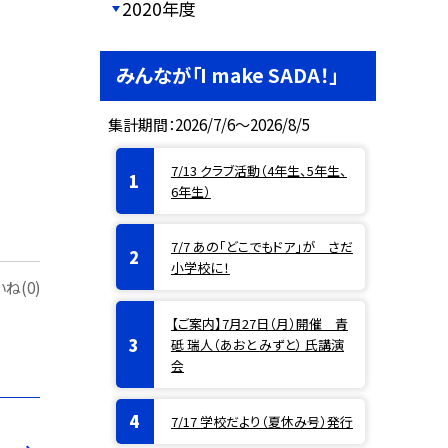
2020年度
みんなが「I make SADA！」
集計期間：2026/7/6～2026/8/5
7/13 クラブ活動（4年生、5年生、
6年生）
7/7 あの「どこでもドア」が さだ
小学校に！
ね(0)
【ご案内】7月27日（月）開催 青
砥 瑞人（あおと みずと） 氏講演
会
7/17 学校だより（夏休み号）発行