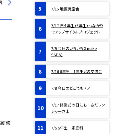
事
7/15 地区児童会
7/17 旧４年生（5年生）つながり
でアップサイクルプロジェクト
7/9 今日のいろいろ（I make
SADA）
7/16 6年生 1年生との交流会
7/8 今日のどこでもドア
7/17 終業式の日にも さだレン
ジャーさま
権研修
7/6 6年生 家庭科