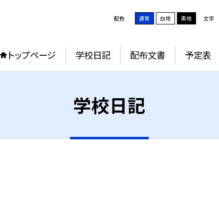
配色
通常
白地
黒地
文字
トップページ
学校日記
配布文書
予定表
学校日記