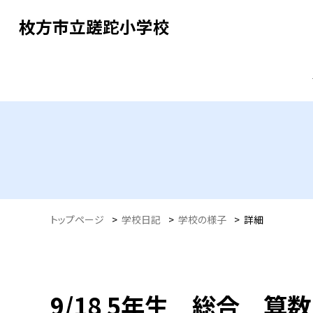
枚方市立蹉跎小学校
トップページ
>
学校日記
>
学校の様子
>
詳細
9/18 5年生 総合 算数