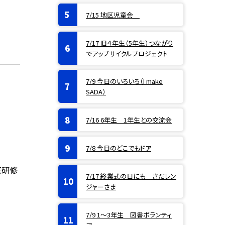
7/15 地区児童会
7/17 旧４年生（5年生）つながり
でアップサイクルプロジェクト
7/9 今日のいろいろ（I make
SADA）
7/16 6年生 1年生との交流会
7/8 今日のどこでもドア
権研修
7/17 終業式の日にも さだレン
ジャーさま
7/9 1〜3年生 図書ボランティ