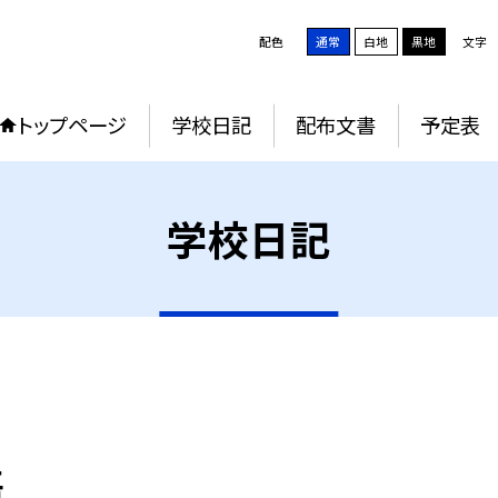
配色
通常
白地
黒地
文字
トップページ
学校日記
配布文書
予定表
学校日記
語