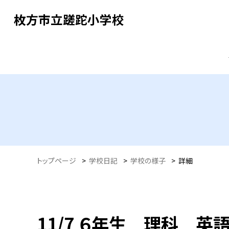
枚方市立蹉跎小学校
トップページ
>
学校日記
>
学校の様子
>
詳細
11/7 ６年生 理科 英