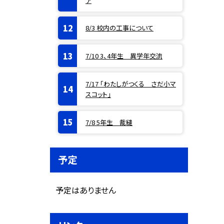
ア
8/3 校内の工事について
7/10 3、4年生 異学年交流
7/17 「わたしがつくる さだ小マ
スコット」
7/8 5年生 裁縫
予定
予定はありません