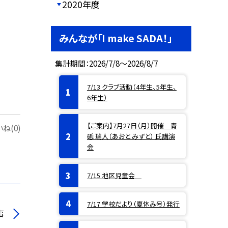
2020年度
みんなが「I make SADA！」
集計期間：2026/7/8～2026/8/7
7/13 クラブ活動（4年生、5年生、
6年生）
【ご案内】7月27日（月）開催 青
ね(0)
砥 瑞人（あおと みずと） 氏講演
会
7/15 地区児童会
7/17 学校だより（夏休み号）発行
事