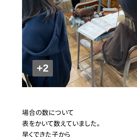
+2
場合の数について
表をかいて数えていました。
早くできた子から