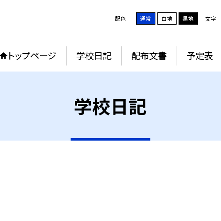
配色
通常
白地
黒地
文字
トップページ
学校日記
配布文書
予定表
学校日記