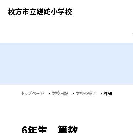
枚方市立蹉跎小学校
トップページ
>
学校日記
>
学校の様子
>
詳細
6年生 算数