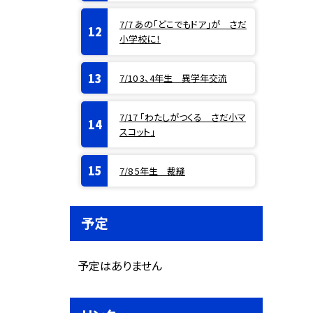
7/7 あの「どこでもドア」が さだ
小学校に！
7/10 3、4年生 異学年交流
7/17 「わたしがつくる さだ小マ
スコット」
7/8 5年生 裁縫
予定
予定はありません