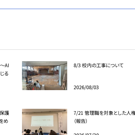
〜AI
8/3 校内の工事について
じる
2026/08/03
、保護
7/21 管理職を対象とした人
をめ
（報告）