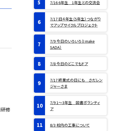
7/16 6年生 1年生との交流会
7/17 旧４年生（5年生）つながり
でアップサイクルプロジェクト
7/9 今日のいろいろ（I make
SADA）
7/8 今日のどこでもドア
7/17 終業式の日にも さだレン
ジャーさま
7/9 1〜3年生 図書ボランティ
ア
権研修
8/3 校内の工事について