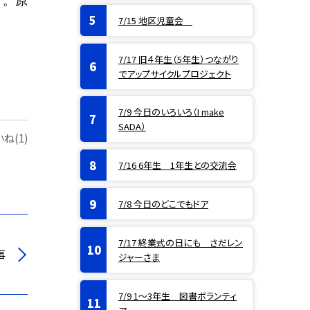
す。原
7/15 地区児童会
7/17 旧４年生（5年生）つながり
でアップサイクルプロジェクト
7/9 今日のいろいろ（I make
SADA）
ね(1)
7/16 6年生 1年生との交流会
7/8 今日のどこでもドア
7/17 終業式の日にも さだレン
事
ジャーさま
7/9 1〜3年生 図書ボランティ