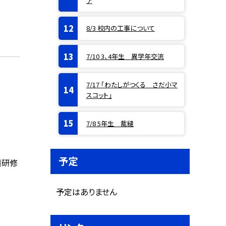
ア
8/3 校内の工事について
7/10 3、4年生 異学年交流
7/17 「わたしがつくる さだ小マ
スコット」
7/8 5年生 裁縫
予定
権研修
予定はありません