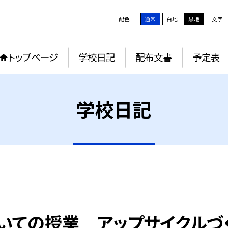
配色
通常
白地
黒地
文字
トップページ
学校日記
配布文書
予定表
学校日記
についての授業 アップサイクルづ