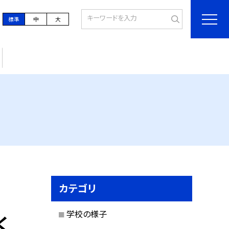
標準
中
大
カテゴリ
学校の様子
く