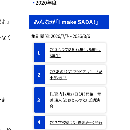
2020年度
みんなが「I make SADA！」
だよ」
集計期間：2026/7/7～2026/8/6
ゃなく
7/13 クラブ活動（4年生、5年生、
6年生）
7/7 あの「どこでもドア」が さだ
小学校に！
【ご案内】7月27日（月）開催 青
いま
砥 瑞人（あおと みずと） 氏講演
会
7/17 学校だより（夏休み号）発行