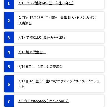
7/13 クラブ活動（4年生、5年生、6年生）
【ご案内】7月27日（月）開催 青砥 瑞人（あおと みずと）
氏講演会
7/17 学校だより（夏休み号）発行
7/15 地区児童会
7/16 6年生 1年生との交流会
7/17 旧４年生（5年生）つながりでアップサイクルプロジェ
クト
7/9 今日のいろいろ（I make SADA）