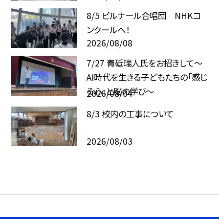
8/5 ピルナール合唱団 NHKコ
ンクールへ！
2026/08/08
7/27 青砥瑞人氏をお招きして〜
AI時代を生きる子どもたちの「感じ
る心」と脳の学び〜
2026/08/04
8/3 校内の工事について
2026/08/03