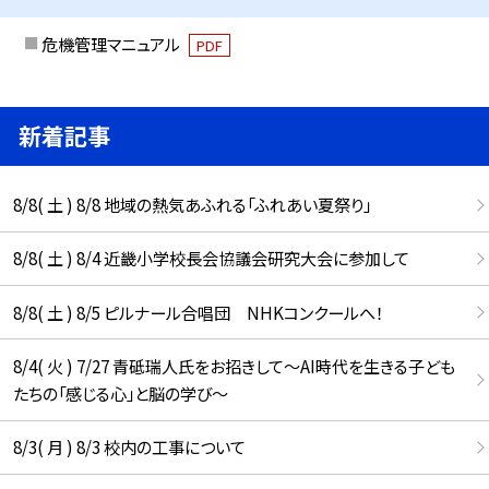
危機管理マニュアル
PDF
新着記事
8/8( 土 ) 8/8 地域の熱気あふれる「ふれあい夏祭り」
8/8( 土 ) 8/4 近畿小学校長会協議会研究大会に参加して
8/8( 土 ) 8/5 ピルナール合唱団 NHKコンクールへ！
8/4( 火 ) 7/27 青砥瑞人氏をお招きして〜AI時代を生きる子ども
たちの「感じる心」と脳の学び〜
8/3( 月 ) 8/3 校内の工事について