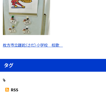
枚方市立蹉跎（さだ）小学校 校歌
タグ
RSS