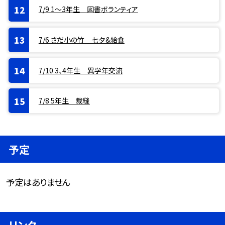
7/9 1〜3年生 図書ボランティア
7/6 さだ小の竹 七夕&給食
7/10 3、4年生 異学年交流
7/8 5年生 裁縫
予定
予定はありません