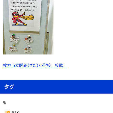
枚方市立蹉跎（さだ）小学校 校歌
タグ
RSS