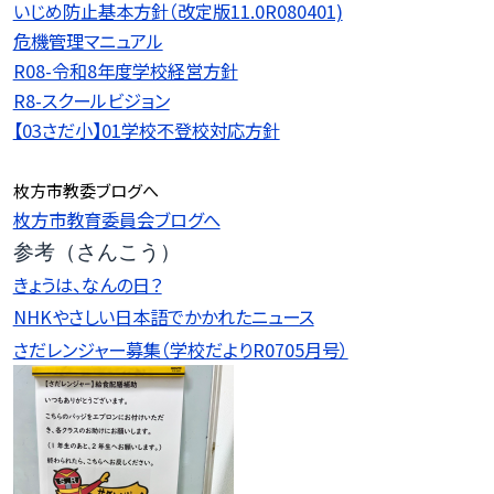
いじめ防止基本方針（改定版11.0R080401)
危機管理マニュアル
R08-令和8年度学校経営方針
R8-スクールビジョン
【03さだ小】01学校不登校対応方針
枚方市教委ブログへ
枚方市教育委員会ブログへ
参考（さんこう）
きょうは、なんの日？
NHKやさしい日本語でかかれたニュース
さだレンジャー募集（学校だよりR0705月号）