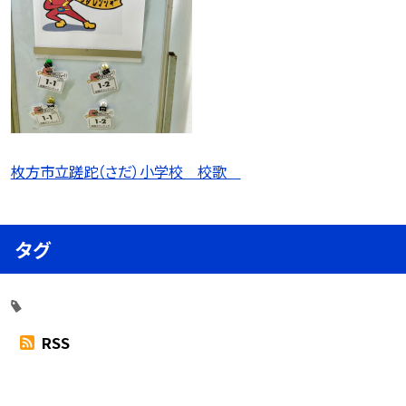
枚方市立蹉跎（さだ）小学校 校歌
タグ
RSS