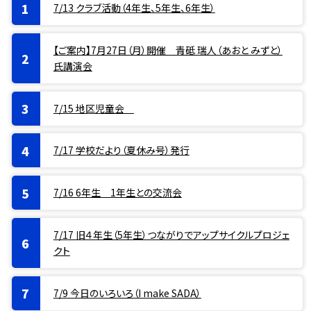
7/13 クラブ活動（4年生、5年生、6年生）
【ご案内】7月27日（月）開催 青砥 瑞人（あおと みずと）
氏講演会
7/15 地区児童会
7/17 学校だより（夏休み号）発行
7/16 6年生 1年生との交流会
7/17 旧４年生（5年生）つながりでアップサイクルプロジェ
クト
7/9 今日のいろいろ（I make SADA）