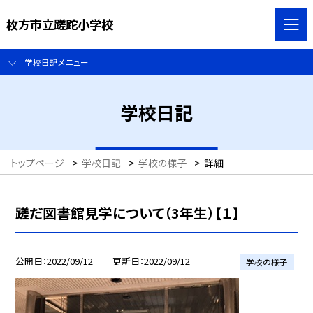
枚方市立蹉跎小学校
学校日記メニュー
学校日記
トップページ
>
学校日記
>
学校の様子
>
詳細
蹉だ図書館見学について（3年生）【１】
公開日
2022/09/12
更新日
2022/09/12
学校の様子