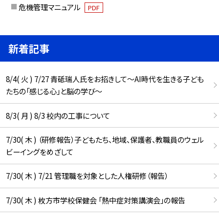
危機管理マニュアル
PDF
新着記事
8/4( 火 ) 7/27 青砥瑞人氏をお招きして〜AI時代を生きる子ども
たちの「感じる心」と脳の学び〜
8/3( 月 ) 8/3 校内の工事について
7/30( 木 ) （研修報告）子どもたち、地域、保護者、教職員のウェル
ビーイングをめざして
7/30( 木 ) 7/21 管理職を対象とした人権研修（報告）
7/30( 木 ) 枚方市学校保健会 「熱中症対策講演会」の報告