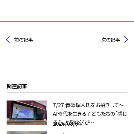
前の記事
次の記事
関連記事
7/27 青砥瑞人氏をお招きして〜
AI時代を生きる子どもたちの「感じ
る心」と脳の学び〜
2026/08/04