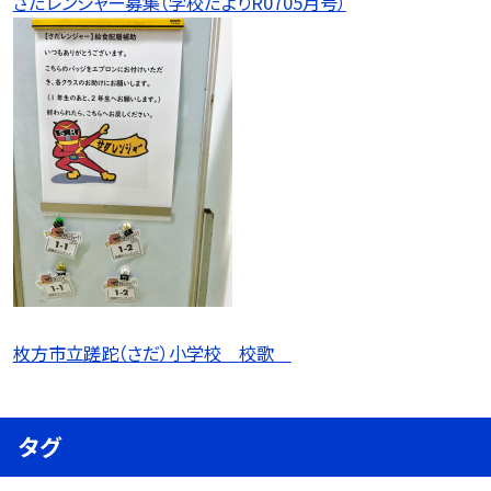
さだレンジャー募集（学校だよりR0705月号）
枚方市立蹉跎（さだ）小学校 校歌
タグ