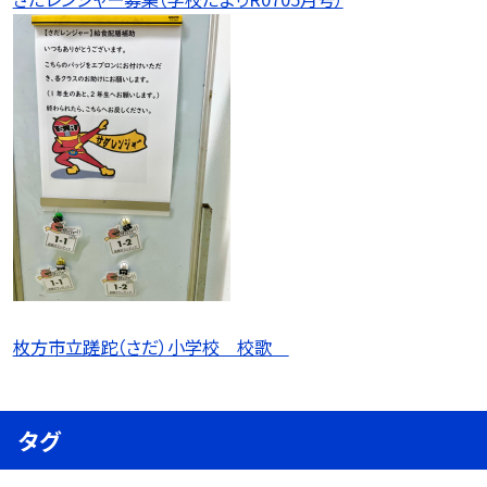
枚方市立蹉跎（さだ）小学校 校歌
タグ